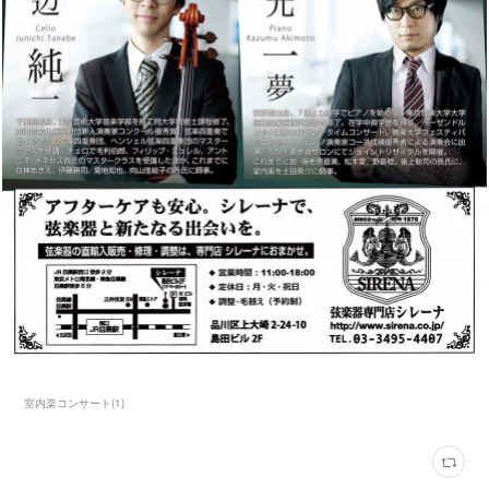
室内楽コンサート
(
1
)