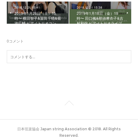
2018.12.21 15:41
2018.12.21 15:38
2019年1月26日（土）15
2019年1月18日（金）19
時〜 横田智子&冨田千晴&菊
時〜 田口楓&那須摩衣子&吉
池広輔 ピアノトリオコン…
村和弥 ピアノトリオライブ
0
コメント
日本弦楽協会 Japan string Association © 2018. All Rights
Reserved.